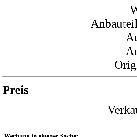
W
Anbautei
Au
An
Orig
Preis
Verka
Werbung in eigener Sache: