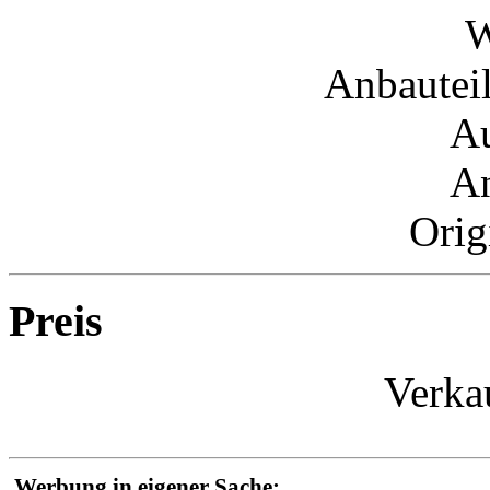
W
Anbautei
Au
An
Orig
Preis
Verka
Werbung in eigener Sache: